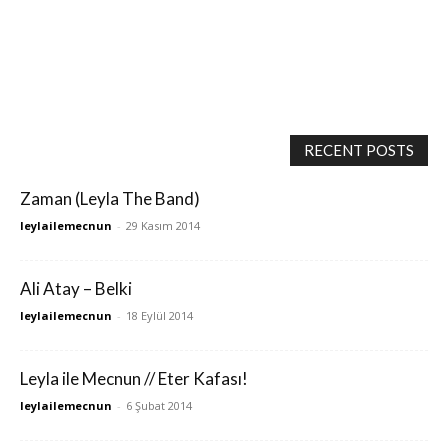
RECENT POSTS
Zaman (Leyla The Band)
leylailemecnun
-
29 Kasım 2014
Ali Atay – Belki
leylailemecnun
-
18 Eylül 2014
Leyla ile Mecnun // Eter Kafası!
leylailemecnun
-
6 Şubat 2014