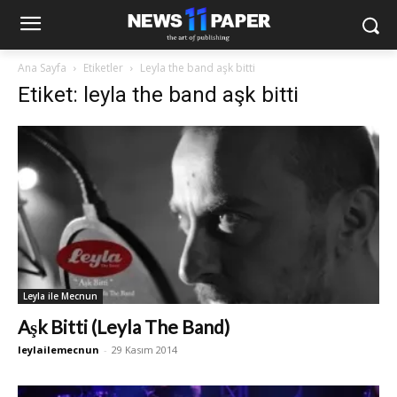
Ana Sayfa
Etiketler
Leyla the band aşk bitti
Etiket: leyla the band aşk bitti
Leyla ile Mecnun
Aşk Bitti (Leyla The Band)
leylailemecnun
-
29 Kasım 2014