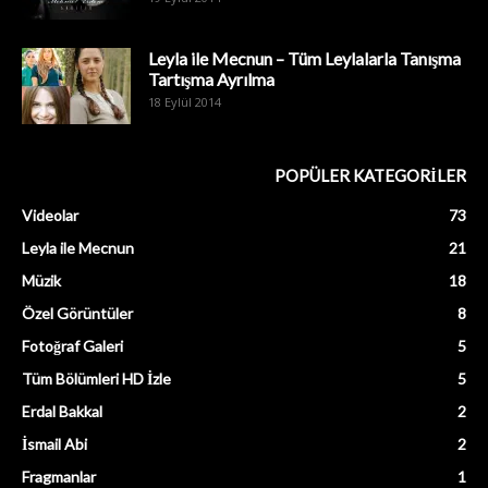
Leyla ile Mecnun – Tüm Leylalarla Tanışma
Tartışma Ayrılma
18 Eylül 2014
POPÜLER KATEGORİLER
Videolar
73
Leyla ile Mecnun
21
Müzik
18
Özel Görüntüler
8
Fotoğraf Galeri
5
Tüm Bölümleri HD İzle
5
Erdal Bakkal
2
İsmail Abi
2
Fragmanlar
1