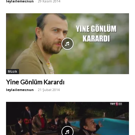
leylailemecnun
-
29 Kasım 2014
Müzik
Yine Gönlüm Karardı
leylailemecnun
-
21 Şubat 2014