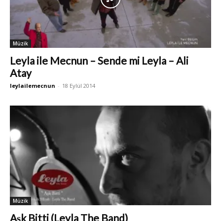
Müzik
Leyla ile Mecnun – Sende mi Leyla – Ali
Atay
leylailemecnun
-
18 Eylül 2014
Müzik
Aşk Bitti (Leyla The Band)