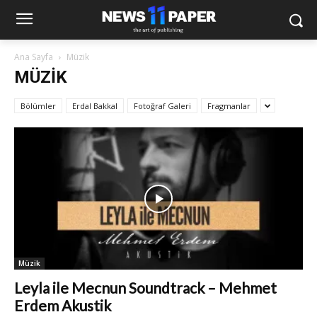
Ana Sayfa
Müzik
MÜZIK
Bölümler
Erdal Bakkal
Fotoğraf Galeri
Fragmanlar
Müzik
Leyla ile Mecnun Soundtrack – Mehmet
Erdem Akustik