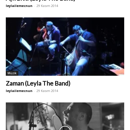
leylailemecnun
-
29 Kasım 2014
Müzik
Zaman (Leyla The Band)
leylailemecnun
-
29 Kasım 2014