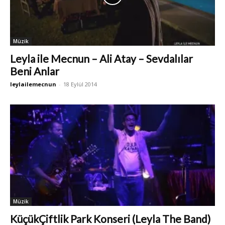
Müzik
Leyla ile Mecnun – Ali Atay – Sevdalılar
Beni Anlar
leylailemecnun
-
18 Eylül 2014
Müzik
KüçükÇiftlik Park Konseri (Leyla The Band)