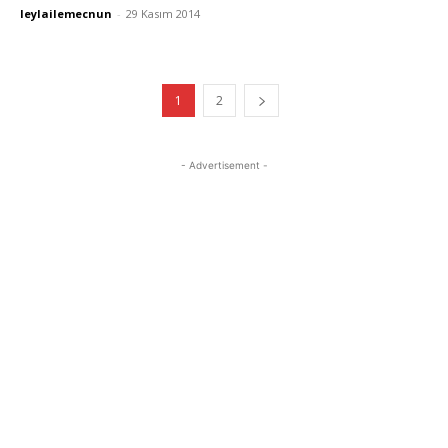
leylailemecnun
-
29 Kasım 2014
1
2
- Advertisement -