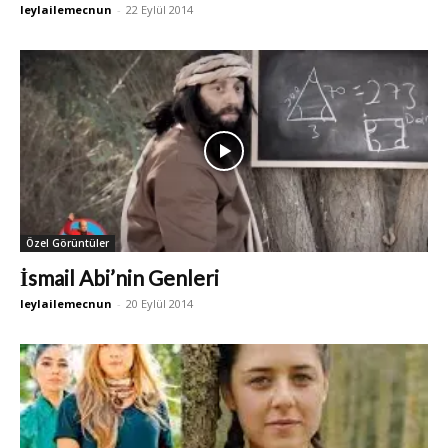
leylailemecnun
-
22 Eylül 2014
Özel Görüntüler
İsmail Abi’nin Genleri
leylailemecnun
-
20 Eylül 2014