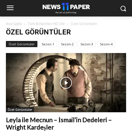
Ana Sayfa
Tüm Bölümleri HD İzle
Özel Görüntüler
ÖZEL GÖRÜNTÜLER
Özel Görüntüler
Sezon-1
Sezon-2
Sezon-3
Sezon-4
Özel Görüntüler
Leyla ile Mecnun – İsmail’in Dedeleri –
Wright Kardeşler