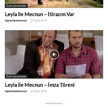
Özel Görüntüler
Leyla ile Mecnun – İtirazım Var
leylailemecnun
-
22 Eylül 2014
Özel Görüntüler
Leyla ile Mecnun – İmza Töreni
leylailemecnun
-
22 Eylül 2014
- Advertisement -