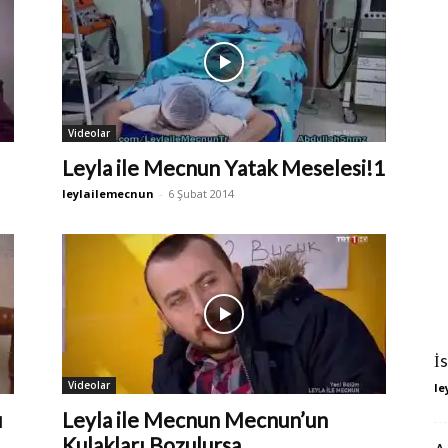
Videolar
Leyla ile Mecnun Yatak Meselesi!1
leylailemecnun
-
6 Şubat 2014
İ
Videolar
le
u
Leyla ile Mecnun Mecnun’un
Kulakları Bozulursa