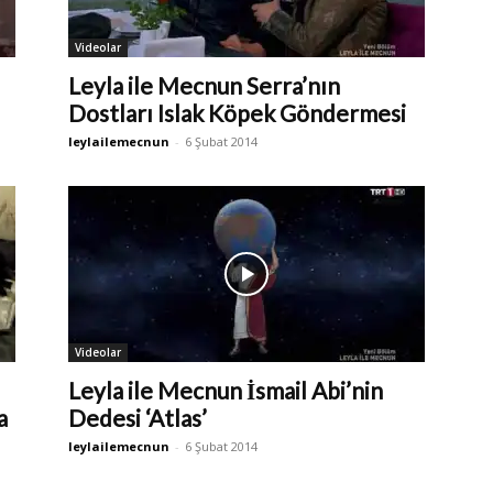
Videolar
Leyla ile Mecnun Serra’nın
Dostları Islak Köpek Göndermesi
leylailemecnun
-
6 Şubat 2014
Videolar
Leyla ile Mecnun İsmail Abi’nin
a
Dedesi ‘Atlas’
leylailemecnun
-
6 Şubat 2014