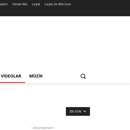
aleri
İsmail Abi
Leyla
Leyla ile Mecnun
VIDEOLAR
MÜZIK
EN SON
- Advertisement -