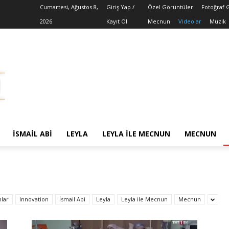
Cumartesi, Ağustos 8,
Giriş Yap /
Özel Görüntüler
Fotoğraf G
2026
Kayıt Ol
Mecnun
Videolar
Müzik
İSMAIL ABI
LEYLA
LEYLA ILE MECNUN
MECNUN
lar
Innovation
İsmail Abi
Leyla
Leyla ile Mecnun
Mecnun