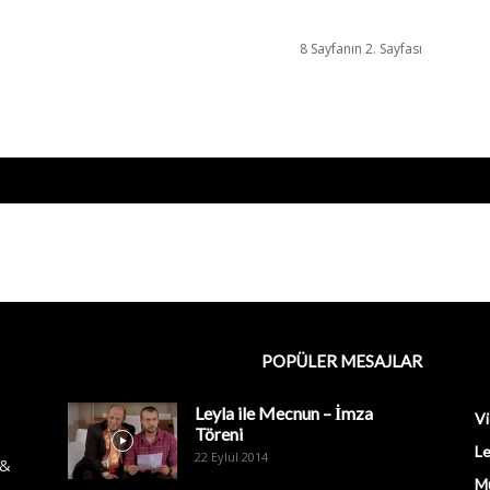
8 Sayfanın 2. Sayfası
POPÜLER MESAJLAR
Leyla ile Mecnun – İmza
Vi
Töreni
Le
22 Eylül 2014
 &
M