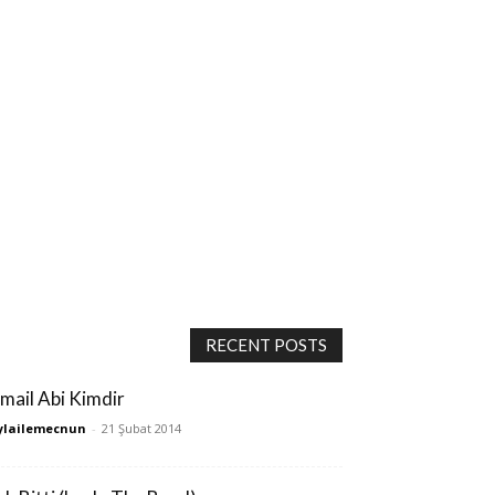
RECENT POSTS
smail Abi Kimdir
ylailemecnun
-
21 Şubat 2014