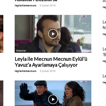
A
leylailemecnun
-
6 Şubat 2014
le
L
N
le
L
Videolar
‘
Leyla ile Mecnun Mecnun Eylül’ü
le
Yavuz’a Ayarlamaya Çalışıyor
leylailemecnun
-
6 Şubat 2014
L
le