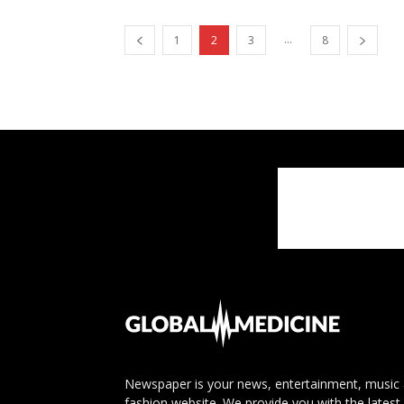
...
1
2
3
8
Newspaper is your news, entertainment, music
fashion website. We provide you with the latest