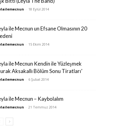
şk Bitti (Leyla The Band)
ylailemecnun
-
18 Eylül 2014
eyla ile Mecnun un Efsane Olmasının 20
edeni
ylailemecnun
-
15 Ekim 2014
eyla ile Mecnun Kendin ile Yüzleşmek
Burak Aksakallı Bölüm Sonu Tiratları’
ylailemecnun
-
6 Şubat 2014
eyla ile Mecnun – Kaybolalım
ylailemecnun
-
21 Temmuz 2014