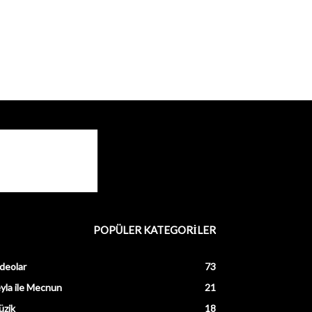
POPÜLER KATEGORİLER
deolar
73
yla ile Mecnun
21
üzik
18