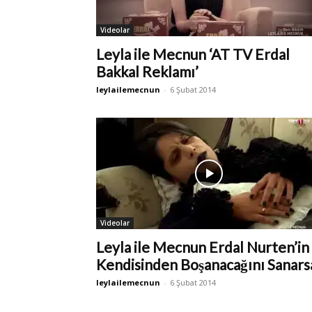
Videolar
Leyla ile Mecnun ‘AT TV Erdal
Bakkal Reklamı’
leylailemecnun
-
6 Şubat 2014
Videolar
Leyla ile Mecnun Erdal Nurten’in
Kendisinden Boşanacağını Sanars
leylailemecnun
-
6 Şubat 2014