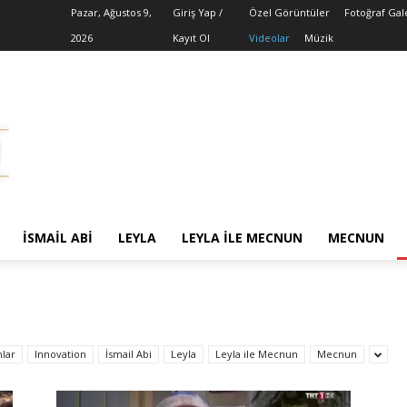
Pazar, Ağustos 9,
Giriş Yap /
Özel Görüntüler
Fotoğraf Gal
2026
Kayıt Ol
Videolar
Müzik
İSMAIL ABI
LEYLA
LEYLA ILE MECNUN
MECNUN
lar
Innovation
İsmail Abi
Leyla
Leyla ile Mecnun
Mecnun