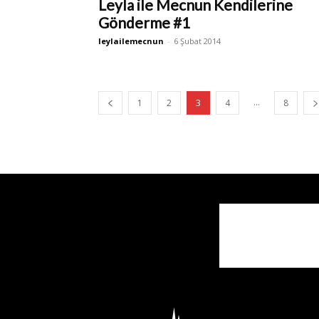
Leyla ile Mecnun Kendilerine
Gönderme #1
leylailemecnun
-
6 Şubat 2014
...
1
2
3
4
8