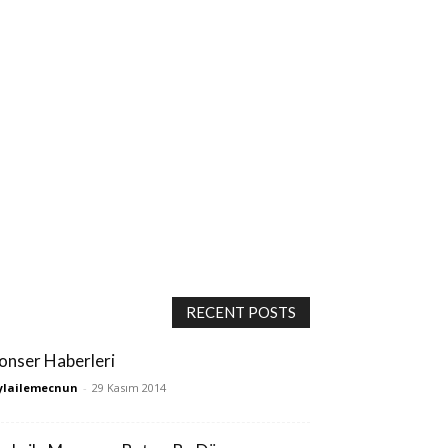
RECENT POSTS
onser Haberleri
ylailemecnun
-
29 Kasım 2014