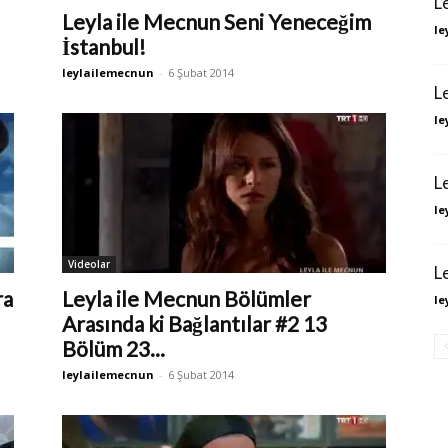
L
Leyla ile Mecnun Seni Yeneceğim
le
İstanbul!
leylailemecnun
-
6 Şubat 2014
L
le
L
le
Videolar
L
ra
Leyla ile Mecnun Bölümler
le
Arasında ki Bağlantılar #2 13
Bölüm 23...
leylailemecnun
-
6 Şubat 2014