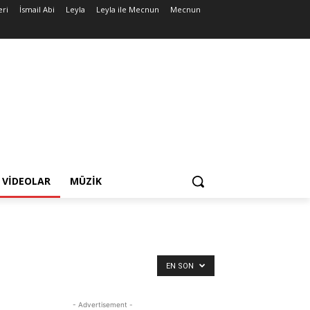
eri
İsmail Abi
Leyla
Leyla ile Mecnun
Mecnun
VIDEOLAR
MÜZIK
EN SON
- Advertisement -