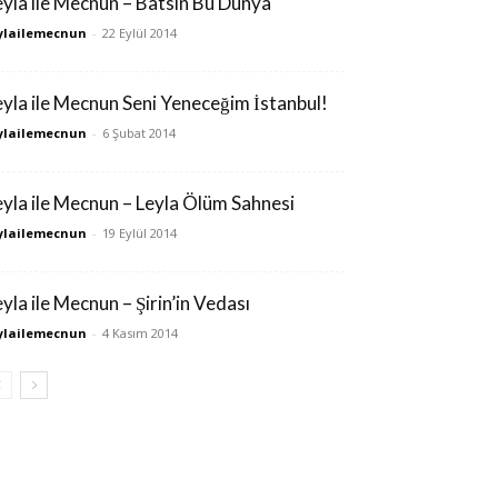
eyla ile Mecnun – Batsın Bu Dünya
ylailemecnun
-
22 Eylül 2014
eyla ile Mecnun Seni Yeneceğim İstanbul!
ylailemecnun
-
6 Şubat 2014
eyla ile Mecnun – Leyla Ölüm Sahnesi
ylailemecnun
-
19 Eylül 2014
eyla ile Mecnun – Şirin’in Vedası
ylailemecnun
-
4 Kasım 2014