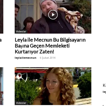
Videolar
a
Leyla ile Mecnun Bu Bilgisayarın
Başına Geçen Memleketi
Kurtarıyor Zaten!
leylailemecnun
-
6 Şubat 2014
K
le
Videolar