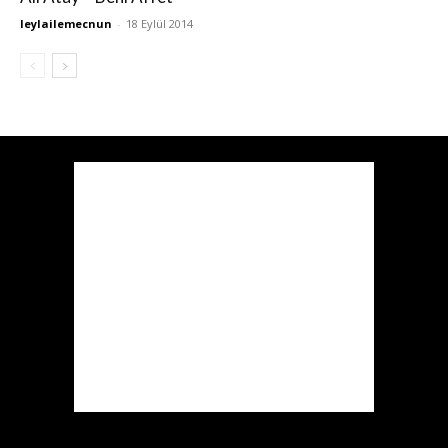
leylailemecnun
-
18 Eylül 2014