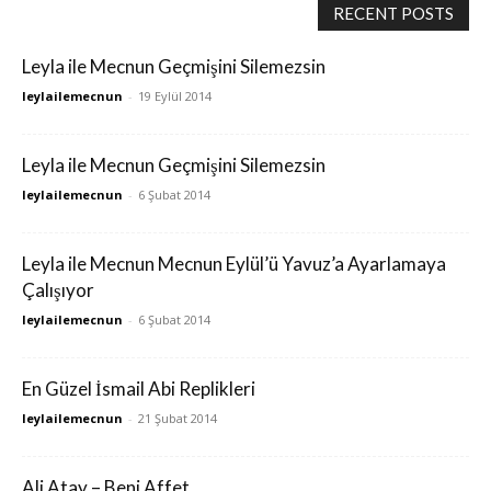
RECENT POSTS
Leyla ile Mecnun Geçmişini Silemezsin
leylailemecnun
-
19 Eylül 2014
Leyla ile Mecnun Geçmişini Silemezsin
leylailemecnun
-
6 Şubat 2014
Leyla ile Mecnun Mecnun Eylül’ü Yavuz’a Ayarlamaya
Çalışıyor
leylailemecnun
-
6 Şubat 2014
En Güzel İsmail Abi Replikleri
leylailemecnun
-
21 Şubat 2014
Ali Atay – Beni Affet