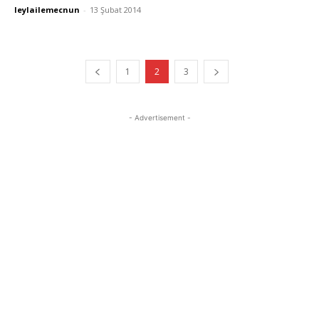
leylailemecnun
-
13 Şubat 2014
1
2
3
- Advertisement -