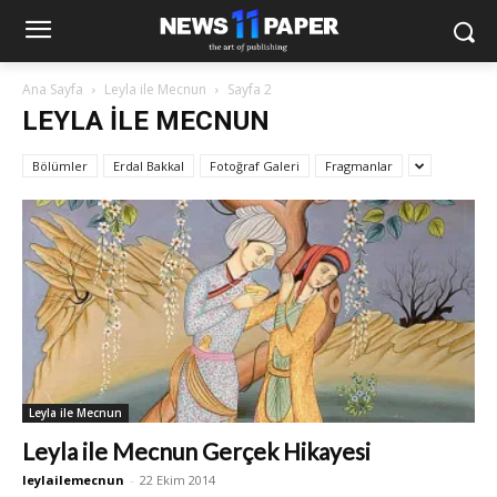
Ana Sayfa
Leyla ile Mecnun
Sayfa 2
LEYLA ILE MECNUN
Bölümler
Erdal Bakkal
Fotoğraf Galeri
Fragmanlar
Leyla ile Mecnun
Leyla ile Mecnun Gerçek Hikayesi
leylailemecnun
-
22 Ekim 2014