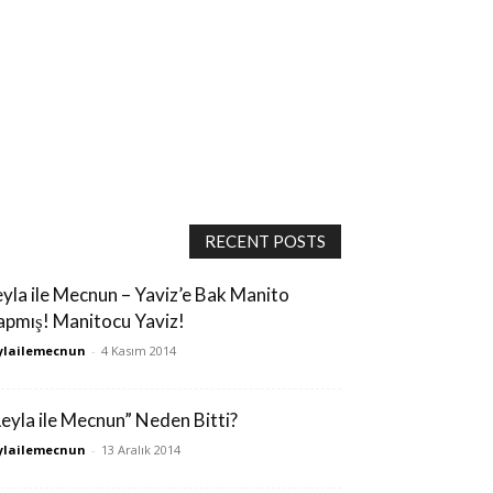
RECENT POSTS
eyla ile Mecnun – Yaviz’e Bak Manito
apmış! Manitocu Yaviz!
ylailemecnun
-
4 Kasım 2014
Leyla ile Mecnun” Neden Bitti?
ylailemecnun
-
13 Aralık 2014