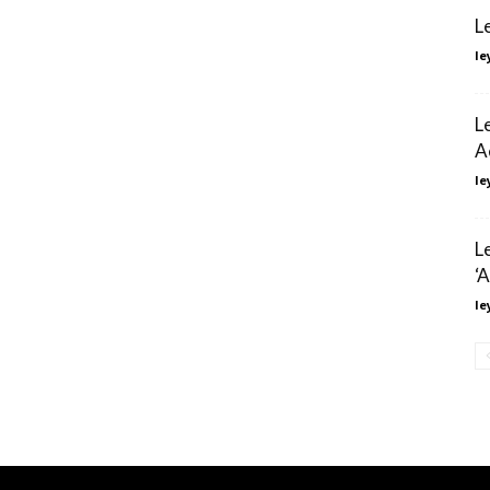
L
le
L
A
le
L
‘A
le