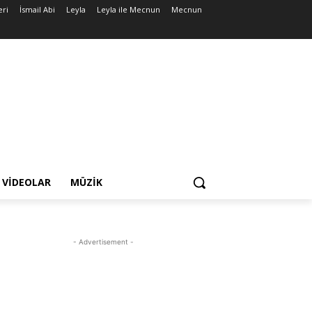
eri
İsmail Abi
Leyla
Leyla ile Mecnun
Mecnun
VIDEOLAR
MÜZIK
- Advertisement -