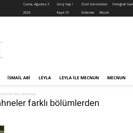
Cuma, Ağustos 7,
Giriş Yap /
Özel Görüntüler
Fotoğraf Gal
2026
Kayıt Ol
Videolar
Müzik
İSMAIL ABI
LEYLA
LEYLA ILE MECNUN
MECNUN
 bölümlerden alınmıştır
ahneler farklı bölümlerden