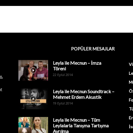
POPÜLER MESAJLAR
Leyla ile Mecnun – İmza
Vi
Töreni
Le
22 Eylül 2014
 &
M
nt
Leyla ile Mecnun Soundtrack –
Öz
Mehmet Erdem Akustik
Fo
19 Eylül 2014
Tü
Er
Leyla ile Mecnun – Tüm
Leylalarla Tanışma Tartışma
İs
Ayrılma