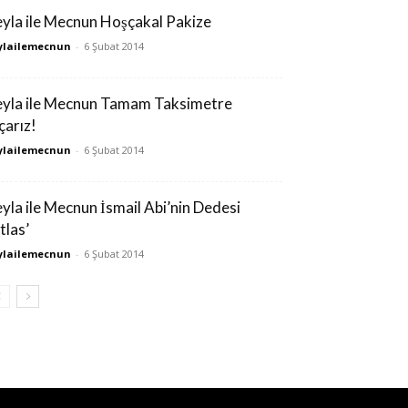
eyla ile Mecnun Hoşçakal Pakize
ylailemecnun
-
6 Şubat 2014
eyla ile Mecnun Tamam Taksimetre
çarız!
ylailemecnun
-
6 Şubat 2014
eyla ile Mecnun İsmail Abi’nin Dedesi
tlas’
ylailemecnun
-
6 Şubat 2014