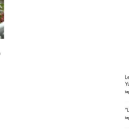
)
L
Y
le
”
le