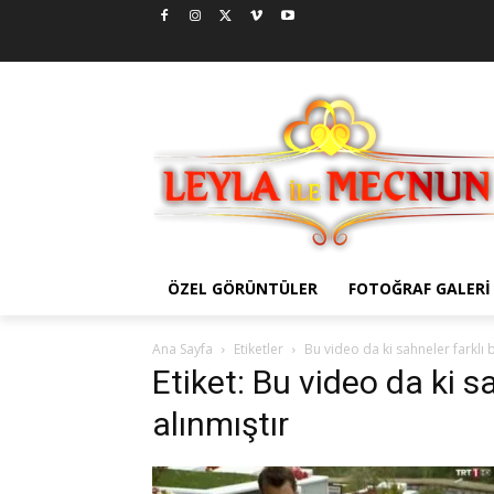
ÖZEL GÖRÜNTÜLER
FOTOĞRAF GALERI
Ana Sayfa
Etiketler
Bu video da ki sahneler farklı
Etiket: Bu video da ki s
alınmıştır