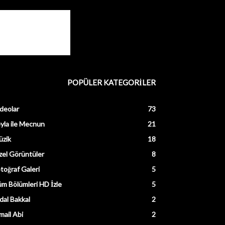
POPÜLER KATEGORİLER
deolar
73
yla ile Mecnun
21
üzik
18
el Görüntüler
8
toğraf Galeri
5
m Bölümleri HD İzle
5
dal Bakkal
2
mail Abi
2