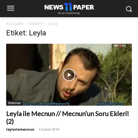
Ana Sayfa
Etiketler
Leyla
Etiket: Leyla
Videolar
Leyla ile Mecnun // Mecnun’un Soru Ekleri!
(2)
leylailemecnun
-
6 Şubat 2014