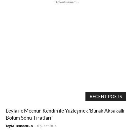
- Advertisement -
RECENT POSTS
Leyla ile Mecnun Kendin ile Yüzleşmek ‘Burak Aksakallı
Bölüm Sonu Tiratları’
leylailemecnun
-
6 Şubat 2014