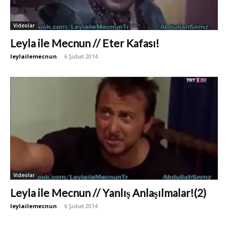
Videolar
Leyla ile Mecnun // Eter Kafası!
leylailemecnun
-
6 Şubat 2014
Videolar
Leyla ile Mecnun // Yanlış Anlaşılmalar!(2)
leylailemecnun
-
6 Şubat 2014