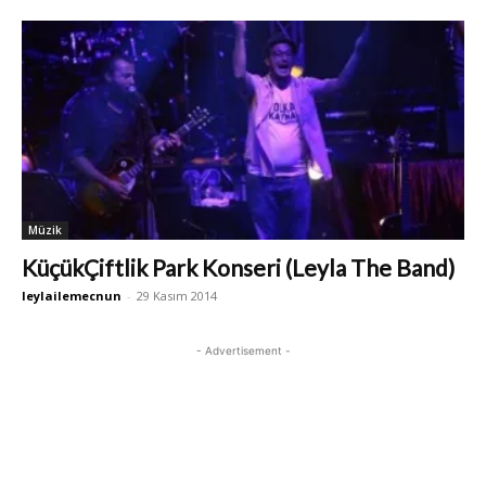
Müzik
KüçükÇiftlik Park Konseri (Leyla The Band)
leylailemecnun
-
29 Kasım 2014
- Advertisement -