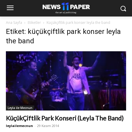
Ana Sayfa
Etiketler
Küçükçiftlik park konser leyla the band
Etiket: küçükçiftlik park konser leyla
the band
Leyla ile Mecnun
KüçükÇiftlik Park Konseri (Leyla The Band)
leylailemecnun
-
29 Kasım 2014