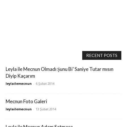
RECENT POSTS
Leyla ile Mecnun Olmadı Şunu Bi’ Saniye Tutar mısın
Diyip Kaçarım
leylailemecnun
-
6 Şubat 2014
Mecnun Foto Galeri
leylailemecnun
-
13 Şubat 2014
Leyla ile Mecnun Adam Satmaca