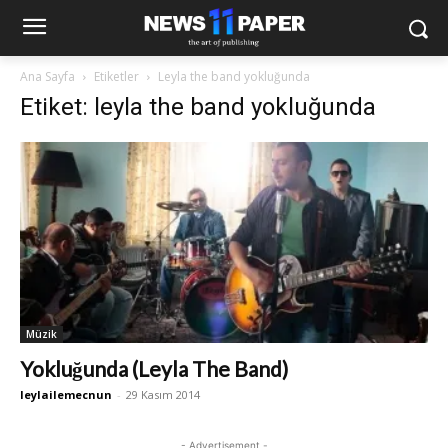
Ana Sayfa
Etiketler
Leyla the band yokluğunda
Etiket: leyla the band yokluğunda
Müzik
Yokluğunda (Leyla The Band)
leylailemecnun
-
29 Kasım 2014
- Advertisement -