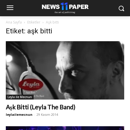
Ana Sayfa
Etiketler
Aşk bitti
Etiket: aşk bitti
Leyla ile Mecnun
Aşk Bitti (Leyla The Band)
leylailemecnun
-
29 Kasım 2014