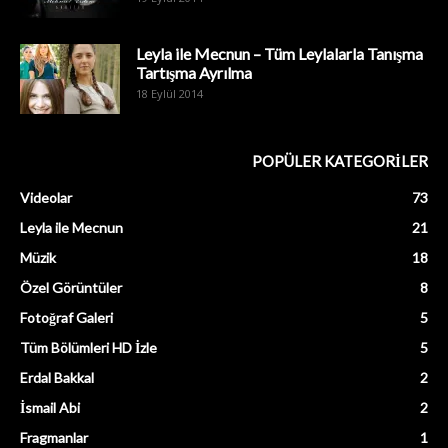
Leyla ile Mecnun – Tüm Leylalarla Tanışma
Tartışma Ayrılma
18 Eylül 2014
POPÜLER KATEGORİLER
Videolar
73
Leyla ile Mecnun
21
Müzik
18
Özel Görüntüler
8
Fotoğraf Galeri
5
Tüm Bölümleri HD İzle
5
Erdal Bakkal
2
İsmail Abi
2
Fragmanlar
1