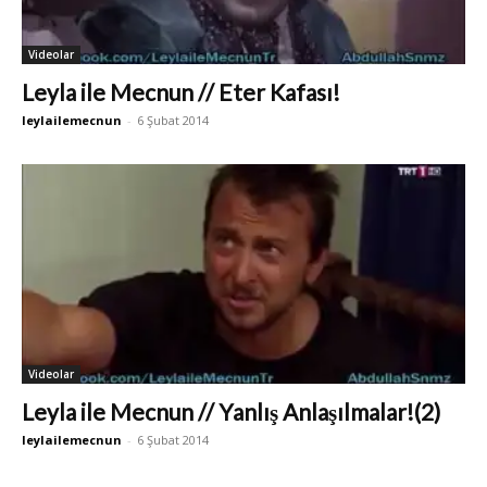
Videolar
Leyla ile Mecnun // Eter Kafası!
leylailemecnun
-
6 Şubat 2014
Videolar
Leyla ile Mecnun // Yanlış Anlaşılmalar!(2)
leylailemecnun
-
6 Şubat 2014