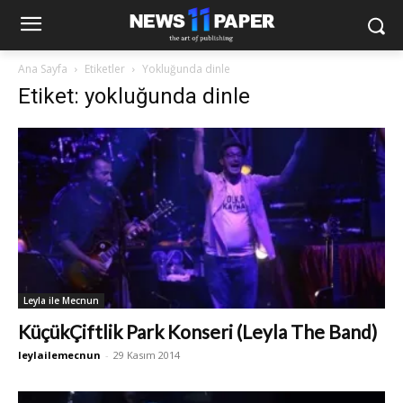
Ana Sayfa
Etiketler
Yokluğunda dinle
Etiket: yokluğunda dinle
Leyla ile Mecnun
KüçükÇiftlik Park Konseri (Leyla The Band)
leylailemecnun
-
29 Kasım 2014