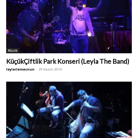
Müzik
KüçükÇiftlik Park Konseri (Leyla The Band)
leylailemecnun
-
29 Kasım 2014