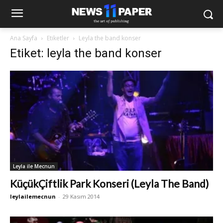
Ana Sayfa
Etiketler
Leyla the band konser
Etiket: leyla the band konser
Leyla ile Mecnun
KüçükÇiftlik Park Konseri (Leyla The Band)
leylailemecnun
-
29 Kasım 2014