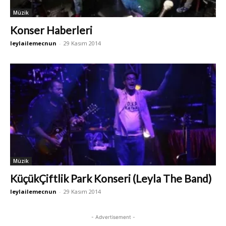
Müzik
Konser Haberleri
leylailemecnun
-
29 Kasım 2014
Müzik
KüçükÇiftlik Park Konseri (Leyla The Band)
leylailemecnun
-
29 Kasım 2014
- Advertisement -