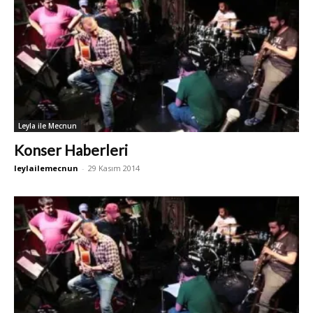
Leyla ile Mecnun
Konser Haberleri
leylailemecnun
-
29 Kasım 2014