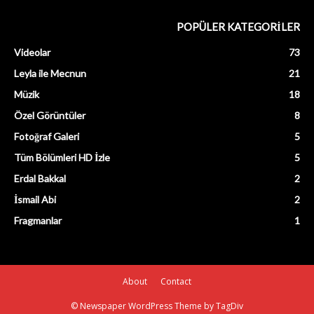
POPÜLER KATEGORİLER
Videolar
73
Leyla ile Mecnun
21
Müzik
18
Özel Görüntüler
8
Fotoğraf Galeri
5
Tüm Bölümleri HD İzle
5
Erdal Bakkal
2
İsmail Abi
2
Fragmanlar
1
About
Contact
© Newspaper WordPress Theme by TagDiv